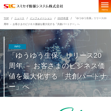
menu
TOP
ニュース
インフォメーション
2025年度
「ゆうゆう生保」リリース20
周年 － お客さまのビジネス価値を最大化する「共創パートナー」へ
ページの現在位置
INFO
「ゆうゆう生保」リリース20
周年 － お客さまのビジネス価
値を最大化する「共創パートナ
ー」へ