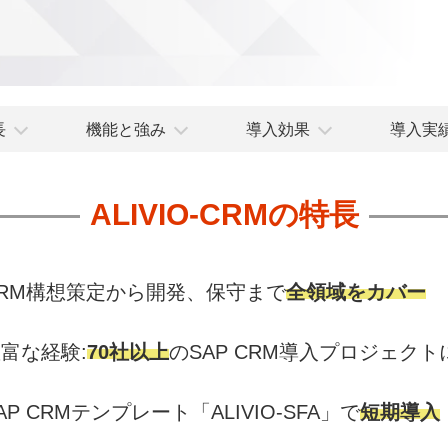
長
機能と強み
導入効果
導入実
ALIVIO-CRMの特長
CRM構想策定から開発、保守まで
全領域をカバー
富な経験:
70社以上
のSAP CRM導入プロジェクト
AP CRMテンプレート「ALIVIO-SFA」で
短期導入