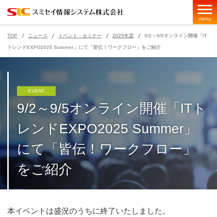
menu
TOP
ニュース
イベント・セミナー
2025年度
9/2～9/5オンライン開催「IT
トレンドEXPO2025 Summer」にて「皆伝！ワークフロー」をご紹介
ページの現在位置
EVENT
9/2～9/5オンライン開催「ITト
レンドEXPO2025 Summer」
にて「皆伝！ワークフロー」
をご紹介
本イベントは盛況のうちに終了いたしました。