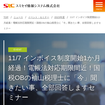
menu
TOP
ニュース
イベント・セミナー
2023年度
11/7 インボイス制度開始1か
月経過！電帳法対応期限間近！国税OBの袖山税理士に「今」聞きたい事、全部回答しますセ
ミナー
ページの現在位置
EVENT
11/7 インボイス制度開始1か月
経過！電帳法対応期限間近！国
税OBの袖山税理士に「今」聞
きたい事、全部回答しますセ
ミナー