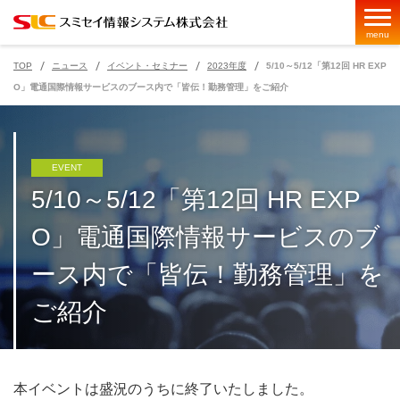
menu
TOP
ニュース
イベント・セミナー
2023年度
5/10～5/12「第12回 HR EXP
O」電通国際情報サービスのブース内で「皆伝！勤務管理」をご紹介
ページの現在位置
EVENT
5/10～5/12「第12回 HR EXP
O」電通国際情報サービスのブ
ース内で「皆伝！勤務管理」を
ご紹介
本イベントは盛況のうちに終了いたしました。