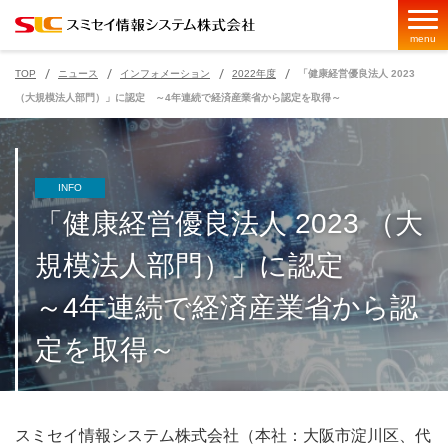
menu
TOP
ニュース
インフォメーション
2022年度
「健康経営優良法人 2023
（大規模法人部門）」に認定 ～4年連続で経済産業省から認定を取得～
ページの現在位置
INFO
「健康経営優良法人 2023 （大
規模法人部門）」に認定
～4年連続で経済産業省から認
定を取得～
スミセイ情報システム株式会社（本社：大阪市淀川区、代