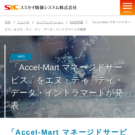
menu
TOP
ニュース
インフォメーション
2022年度
「Accel-Mart マネージドサー
ビス」をエヌ・ティ・ティ・データ・イントラマートが発表
ページの現在位置
INFO
「Accel-Mart マネージドサー
ビス」をエヌ・ティ・ティ・
データ・イントラマートが発
表
「Accel-Mart マネージドサービ