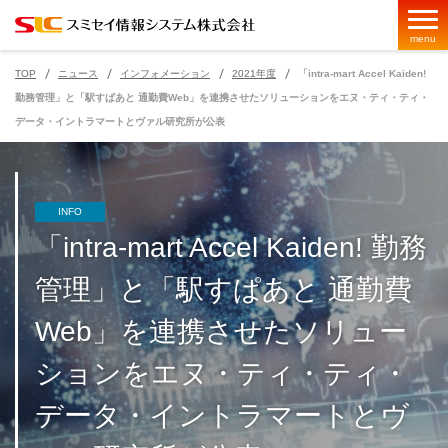
menu
TOP
ニュース
インフォメーション
2021年度
「intra-mart Accel Kaiden!
勤務管理」と「駅すぱあと 通勤費Web」を連携させたソリューションをエヌ・ティ・ティ・
データ・イントラマートとヴァル研究所が公表
ページの現在位置
INFO
「intra-mart Accel Kaiden! 勤務
管理」と「駅すぱあと 通勤費
Web」を連携させたソリュー
ションをエヌ・ティ・ティ・
データ・イントラマートとヴ