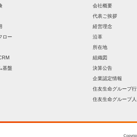
険
会社概要
代表ご挨拶
用
経営理念
フロー
沿革
所在地
CRM
組織図
ム基盤
決算公告
企業認定情報
住友生命グループ行
住友生命グループ人
。
Copyrig