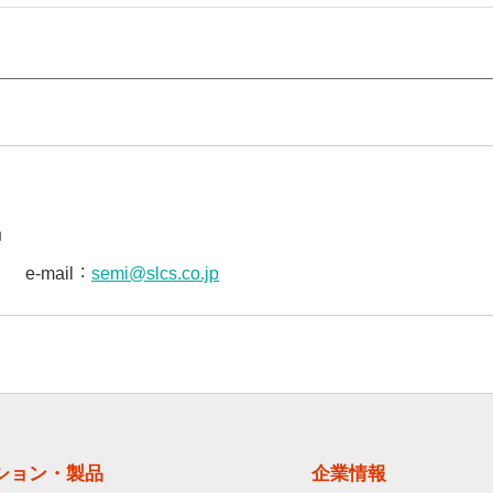
局
e-mail
semi@slcs.co.jp
ション・製品
企業情報