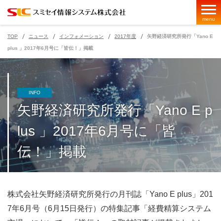
menu
TOP
ニュース
インフォメーション
2017年度
矢野経済研究所発行「Yano E
plus 」2017年6月号に「皆伝！」掲載
ページの現在位置
INFO
矢野経済研究所発行「Yano E p
lus 」2017年6月号に「皆
伝！」掲載
株式会社矢野経済研究所発行の月刊誌「Yano E plus」201
7年6月号（6月15日発行）の特集記事「経費精算システム